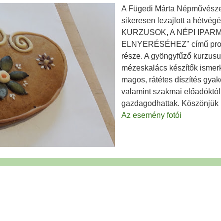
A Fügedi Márta Népművésze
sikeresen lezajlott a hét
KURZUSOK, A NÉPI IPAR
ELNYERÉSÉHEZ" című pro
része. A gyöngyfűző kurzusu
mézeskalács készítők ismer
magos, rátétes díszítés gyak
valamint szakmai előadóktól 
gazdagodhattak. Köszönjük m
Az esemény fotói