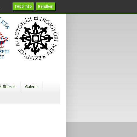
.
Több infó
Rendben
etöltések
Galéria