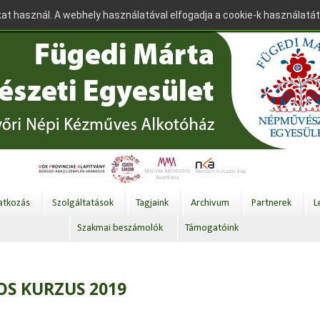
at használ. A webhely használatával elfogadja a cookie-k használatát
tkozás
Szolgáltatások
Tagjaink
Archivum
Partnerek
L
Szakmai beszámolók
Támogatóink
S KURZUS 2019