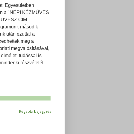
ti Egyesületben
végén a "NÉPI KÉZMŰVES
MŰVÉSZ CÍM
gramunk második
nk után ezúttal a
kedhettek meg a
orlati megvalósításával,
elméleti tudással is
indenki részvételét!
Régebbi bejegyzés