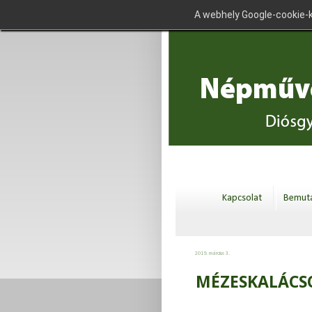
A webhely Google-cookie-k
Kapcsolat
Bemuta
2019. március 3.
MÉZESKALÁCSO