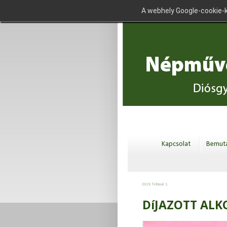
A webhely Google-cookie-k
Kapcsolat
Bemuta
2019. február 1.
DíJAZOTT AL