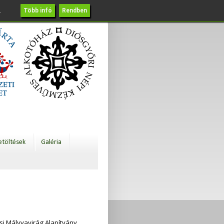
.
Több infó
Rendben
etöltések
Galéria
i Mályvavirág Alapítvány