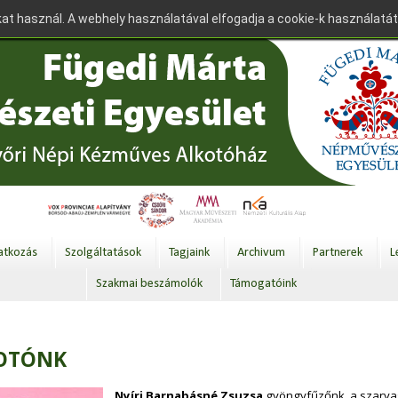
at használ. A webhely használatával elfogadja a cookie-k használatát
tkozás
Szolgáltatások
Tagjaink
Archivum
Partnerek
L
Szakmai beszámolók
Támogatóink
KOTÓNK
Nyíri Barnabásné Zsuzsa
gyöngyfűzőnk, a szarvas