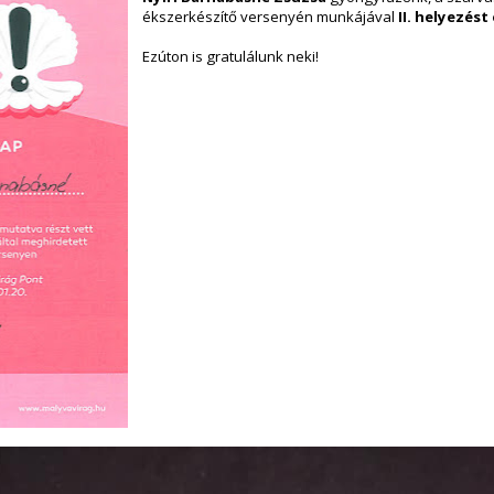
ékszerkészítő versenyén munkájával
II. helyezést 
Ezúton is gratulálunk neki!