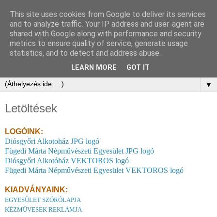
This site uses cookies from Google to deliver its services
and to analyze traffic. Your IP address and user-agent are
shared with Google along with performance and security
metrics to ensure quality of service, generate usage
statistics, and to detect and address abuse.
LEARN MORE
GOT IT
▼
Letöltések
LOGÓINK:
Diósgyőri Alkotoház JPG logó
Fügedi Márta Népművészeti Egyesület JPG logó
Diósgyőri Alkotóház VEKTOROS logó
Fügedi Márta Népművészeti Egyesület VEKTOROS logó
KIADVÁNYAINK:
EGYESÜLET SZÓRÓLAPJA
KÉZMŰVESEK REKLÁMJA