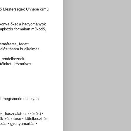
dő Mesterségek Ünnepe című
 bevonva őket a hagyományok
 napközis formában működő,
tméteres, fedett
lósítására is alkalmas.
 rendelkeznek.
atóinkat, kézműves
t megismerkedni olyan
ok, használati eszközök) •
ők készítése • kötélkészítés
ozás • gyertyamártás •