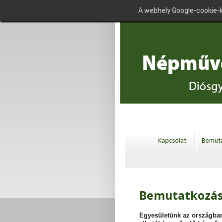
A webhely Google-cookie-k
Kapcsolat
Bemuta
Bemutatkozá
Egyesületünk az országban 