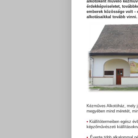
alkotóként művelő kézműve
érdekképviseletet, továbbk
emberek közössége volt – 
alkotásaikkal tovább vinni.
Kézműves Alkotóház, mely jól
megyében mind méretét, mind
•
Kiállítótermeiben egész évb
képzőművészeti kiállításokna
•
Évente több alkalommal nép