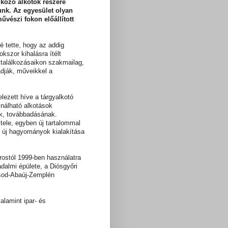
kozó alkotók részére
unk. Az egyesület olyan
vészi fokon előállított
 tette, hogy az addig
okszor kihalásra ítélt
találkozásaikon szakmailag,
dják, műveikkel a
ezett híve a tárgyalkotó
nálható alkotások
ek, továbbadásának.
tele, egyben új tartalommal
zt új hagyományok kialakítása
rostól 1999-ben használatra
dalmi épülete, a Diósgyőri
orsod-Abaúj-Zemplén
alamint ipar- és