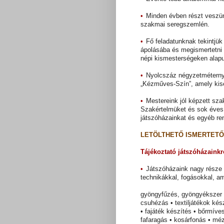
•
Minden évben részt veszün
szakmai seregszemlén.
•
Fő feladatunknak tekintjük
ápolásába és megismertetni 
népi kismesterségeken alapu
•
Nyolcszáz négyzetméternyi 
„Kézműves-Szín”, amely kise
•
Mestereink jól képzett sza
Szakértelmüket és sok éves
játszóházainkat és egyéb re
LETÖLTHETŐ ISMERTET
Tájékoztató játszóházaink
•
Játszóházaink nagy része 
technikákkal, fogásokkal, 
gyöngyfűzés, gyöngyékszer ké
csuhézás • textiljátékok kés
• fajáték készítés • bőrmív
fafaragás • kosárfonás • m