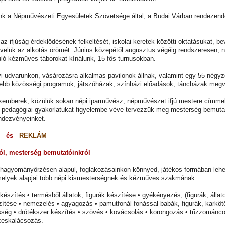
k a Népművészeti Egyesületek Szövetsége által, a Budai Várban rendezen
 az ifjúság érdeklődésének felkeltését, iskolai keretek közötti oktatásukat,
velük az alkotás örömét. Június közepétől augusztus végéig rendszeresen,
ló kézműves táborokat kínálunk, 15 fős turnusokban.
udvarunkon, vásározásra alkalmas pavilonok állnak, valamint egy 55 négyze
bb közösségi programok, játszóházak, színházi előadások, táncházak megva
kemberek, közülük sokan népi iparművész, népművészet ifjú mestere címmel
 pedagógiai gyakorlatukat figyelembe véve tervezzük meg mesterség bemut
ndezvényeinket.
Ő
és
REKLÁM
ról, mesterség bemutatóinkról
hagyományőrzésen alapul, foglakozásainkon könnyed, játékos formában lehe
amelyek alapjai több népi kismesterségnek és kézműves szakmának:
szítés • termésből állatok, figurák készítése • gyékényezés, (figurák, állat
zítése • nemezelés • agyagozás • pamutfonál fonással babák, figurák, karköt
esség • drótékszer készítés • szövés • kovácsolás • korongozás • tűzzománc
ézeskalácsozás.