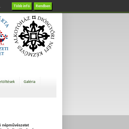
.
Több infó
Rendben
etöltések
Galéria
yi népművészetet