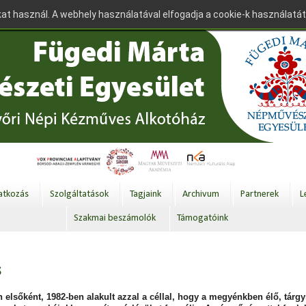
at használ. A webhely használatával elfogadja a cookie-k használatát
tkozás
Szolgáltatások
Tagjaink
Archivum
Partnerek
L
Szakmai beszámolók
Támogatóink
s
elsőként, 1982-ben alakult azzal a céllal, hogy a megyénkben élő, tárg