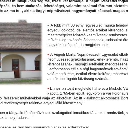
seket munkájukban segítse, ízlésüket formálja. A népművészettel foglal
épzési és bemutatkozási lehetőséget, valamint szakmai fórumot biztosít
és az ma is –, akik a tárgyi népművészet hagyományait képesek magas mű
•
A több mint 30 évnyi egyesületi munka lehetővé
egyedül dolgozó, de jelentős értéket létrehozó, s
mesterségeket folytató kézművesek rendszeres 
művészileg továbbfejlődhessenek, tudásukat áta
nagyközönség előtt is megjelenjenek.
•
A Fügedi Márta Népművészeti Egyesület elkötel
népművészet gyakorlásának, értékteremtő, hasz
létrehozásának, néprajzi értékeink megőrzésén
Legfontosabb célja a régi hagyományok továbbvi
való megtöltése, ezáltal életre keltése, másrés
a szűkebb‑tágabb közösség számára.
•
Ehhez biztosít megfelelő hátteret a Miskolc Vá
kapott, 1765-ben épült, egykoron a vár koronaura
 felszerelt műhelyekkel várja az alkotókat. Az itt kialakított alkotóbázis B
 tevékenységét tekintve egyedülálló létesítmény.
en a tárgyalkotó népművészet szakágaiból tematikus tárlatokat rendezünk, v
k is helyt adunk.
zenei és táncházi programok várják az érdeklődőket.