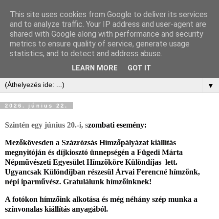
This site uses cookies from Google to deliver its services
and to analyze traffic. Your IP address and user-agent are
shared with Google along with performance and security
metrics to ensure quality of service, generate usage
statistics, and to detect and address abuse.
LEARN MORE
GOT IT
▼
2026. június 22.
Szintén egy június 20.-i, s
zombati esemény: 
Mezőkövesden a Százrózsás Hímzőpályázat kiállítás 
megnyitóján és díjkiosztó ünnepségén a Fügedi Márta 
Népművészeti Egyesület Hímzőköre Különdíjas  lett. 
Ugyancsak Különdíjban részesül Árvai Ferencné hímzőnk, 
népi iparművész. 
Gratulálunk hímzőinknek!
A fotókon hímzőink alkotása és még néhány szép munka a 
színvonalas kiállítás anyagá
ból.