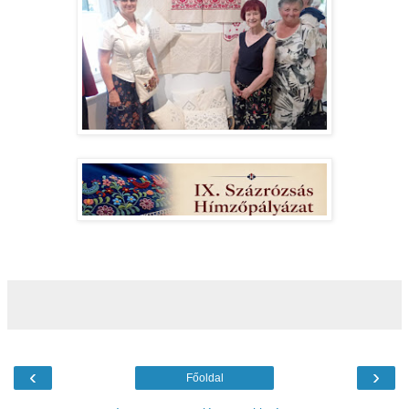
‹
›
Főoldal