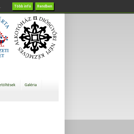
.
Több infó
Rendben
etöltések
Galéria