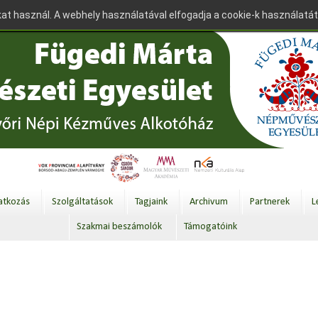
at használ. A webhely használatával elfogadja a cookie-k használatát
tkozás
Szolgáltatások
Tagjaink
Archivum
Partnerek
L
Szakmai beszámolók
Támogatóink