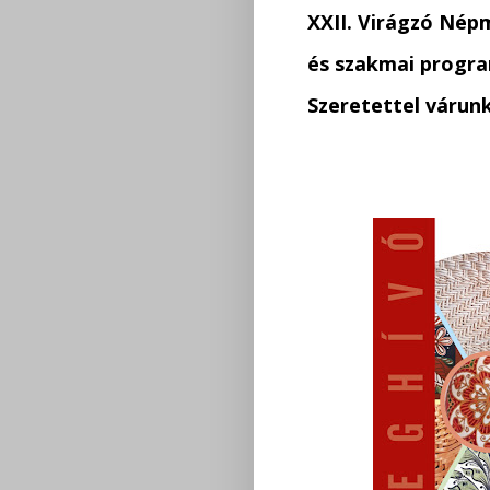
XXII. Virágzó Nép
és szakmai progr
Szeretettel várun