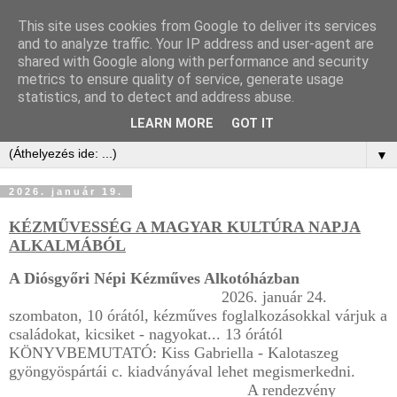
This site uses cookies from Google to deliver its services
and to analyze traffic. Your IP address and user-agent are
shared with Google along with performance and security
metrics to ensure quality of service, generate usage
statistics, and to detect and address abuse.
LEARN MORE
GOT IT
▼
2026. január 19.
KÉZMŰVESSÉG A MAGYAR KULTÚRA NAPJA
ALKALMÁBÓL
A Diósgyőri Népi Kézműves Alkotóházban
2026. január 24.
szombaton, 10 órától, kézműves foglalkozásokkal várjuk a
családokat, kicsiket - nagyokat... 13 órától
KÖNYVBEMUTATÓ: Kiss Gabriella - Kalotaszeg
gyöngyöspártái c. kiadványával lehet megismerkedni.
A rendezvény