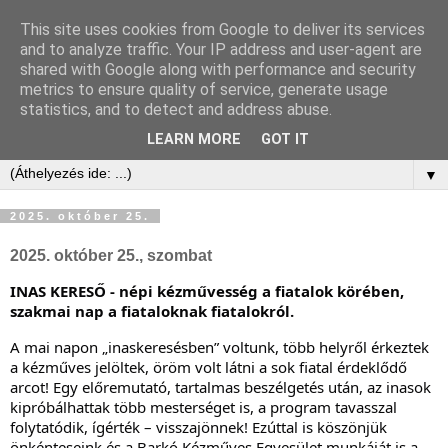
This site uses cookies from Google to deliver its services
and to analyze traffic. Your IP address and user-agent are
shared with Google along with performance and security
metrics to ensure quality of service, generate usage
statistics, and to detect and address abuse.
LEARN MORE
GOT IT
▼
2025. október 25.
2025. október 25., szombat
INAS KERESŐ -
népi kézművesség a fiatalok körében,
szakmai nap a fiataloknak fiatalokról.
A
mai napon „inaskeresésben” voltunk, több helyről érkeztek
a kézműves jelöltek, öröm volt látni a sok fiatal érdeklődő
arcot!
Egy előremutató, tartalmas beszélgetés után, az inasok
kipróbálhattak több mesterséget is, a program tavasszal
folytatódik, ígérték – visszajönnek!
Ezúttal is köszönjük
önkénteseink és a Barkó Kézműves Egyesület munkáját is a