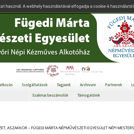
at használ. A webhely használatával elfogadja a cookie-k használatát
tkozás
Szolgáltatások
Tagjaink
Archivum
Partnerek
L
Szakmai beszámolók
Támogatóink
ZET, ASZAKKÖR – FÜGEDI MÁRTA NÉPMŰVÉSZETI EGYESÜLET NÉPI MESTE