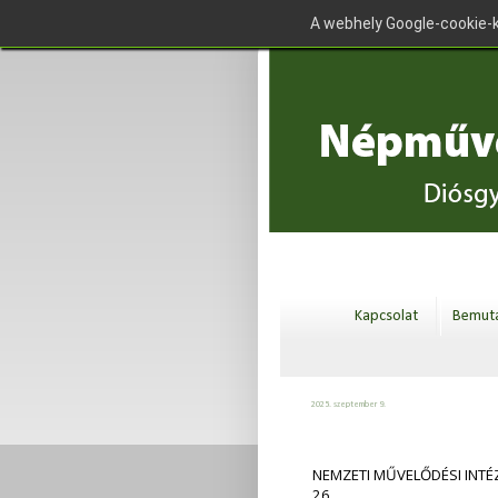
A webhely Google-cookie-k
Kapcsolat
Bemuta
2025. szeptember 9.
NEMZETI MŰVELŐDÉSI INTÉ
26.