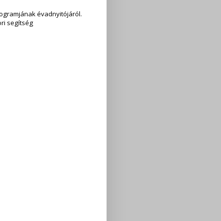
ogramjának évadnyitójáról.
ri segítség