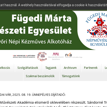
at használ. A webhely használatával elfogadja a cookie-k használatát
tkozás
Szolgáltatások
Tagjaink
Archivum
Partnerek
L
Szakmai beszámolók
Támogatóink
I VÁR, 2025. 08. 19. ÜNNEPÉLYES DÍJÁTADÓ:
Művészeti Akadémia elismerő oklevelében részesült. Sándorné Tr