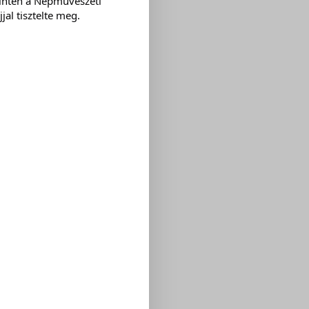
zintén a Népművészeti
al tisztelte meg.