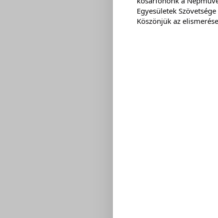
kosárfonónk a Népművész
Egyesületek Szövetsége V
Köszönjük az elismerések