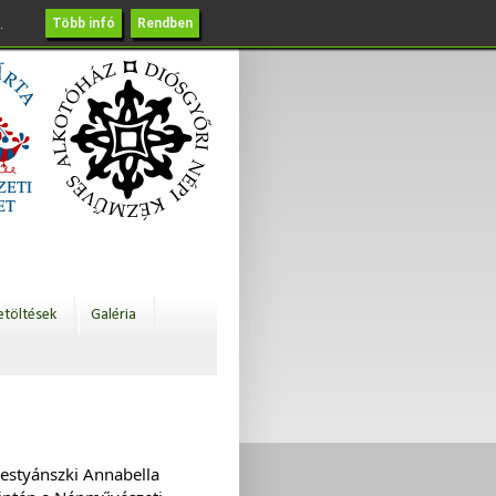
.
Több infó
Rendben
etöltések
Galéria
estyánszki Annabella