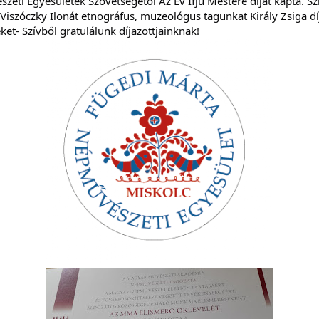
eti Egyesületek Szövetségétől Az Év Ifjú Mestere díjat kapta. S
iszóczky Ilonát etnográfus, muzeológus tagunkat Király Zsiga díjj
et- Szívből gratulálunk díjazottjainknak!