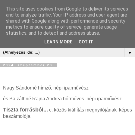
This site uses cookies from Google to deliver its services
and to analyze traffic. Your IP address and user-agent are
shared with Google along with performance and security
metrics to ensure quality of service, generate usage
statistics, and to detect and address abuse.
LEARN MORE
GOT IT
▼
2024. szeptember 23.
Nagy Sándorné hímző, népi iparművész
és Bajzáthné Rajna Andrea bőrműves, népi iparművész
Tiszta forrásból...
c. közös kiállítás megnyitójának képes
beszámolója.