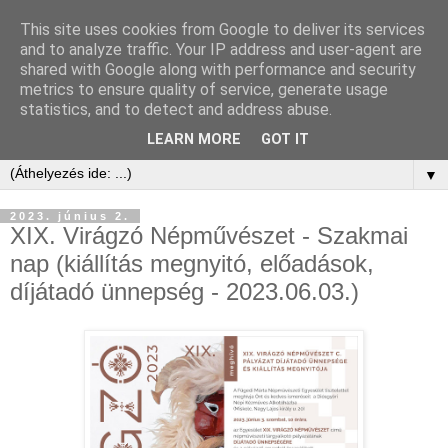
This site uses cookies from Google to deliver its services
and to analyze traffic. Your IP address and user-agent are
shared with Google along with performance and security
metrics to ensure quality of service, generate usage
statistics, and to detect and address abuse.
LEARN MORE
GOT IT
▼
2023. június 2.
XIX. Virágzó Népművészet - Szakmai
nap (kiállítás megnyitó, előadások,
díjátadó ünnepség - 2023.06.03.)