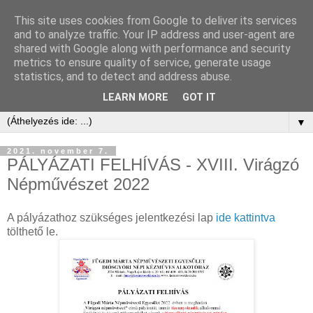
This site uses cookies from Google to deliver its services
and to analyze traffic. Your IP address and user-agent are
shared with Google along with performance and security
metrics to ensure quality of service, generate usage
statistics, and to detect and address abuse.
LEARN MORE
GOT IT
▼
2021. november 7.
PÁLYÁZATI FELHÍVÁS - XVIII. Virágzó
Népművészet 2022
A pályázathoz szükséges jelentkezési lap
ide kattintva
tölthető le.