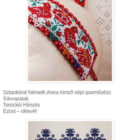
Sztankóné Németh Anna hímző népi iparművész
Sárospatak
Torockói Hímzés
Ezüst – oklevél