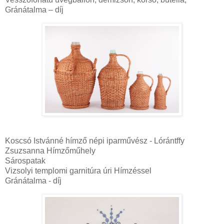
Gránátalma – díj
Koscsó Istvánné hímző népi iparművész - Lórántffy
Zsuzsanna Hímzőműhely
Sárospatak
Vizsolyi templomi garnitúra úri Hímzéssel
Gránátalma - díj