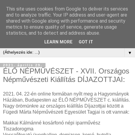
This site uses cookies from Google to deliver its services
and to analyze traffic. Your IP address and user-agent are
shared with Google along with performance and security
metrics to ensure quality of service, generate usage
statistics, and to detect and address abuse.
LEARN MORE
GOT IT
▼
2021. április 29.
ÉLŐ NÉPMŰVÉSZET - XVII. Országos
Népművészeti Kiállítás DÍJAZOTTJAI:
2021. 04. 22-én online formában nyílt meg a Hagyományok
Házában, Budapesten az ÉLŐ NÉPMŰVÉSZET c. kiállítás.
Nagy örömünkre az országos kiállítás Díjazottjai között a
Fügedi Márta Népművészeti Egyesület Tagjai is ott vannak:
Makkai Kálmánné kosárfonó népi iparművész
Tiszadorogma
Vesszőfonatú üvegballon, demizson, korsó, butella,