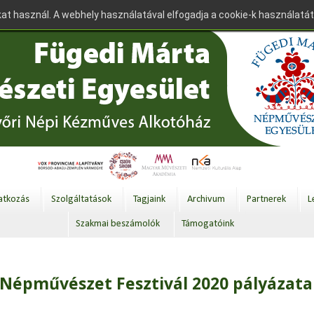
at használ. A webhely használatával elfogadja a cookie-k használatát
tkozás
Szolgáltatások
Tagjaink
Archivum
Partnerek
L
Szakmai beszámolók
Támogatóink
 Népművészet Fesztivál 2020 pályázata 