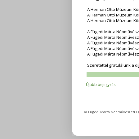
A Herman Ottó Múzeum Köny
A Herman Ottó Múzeum Köny
A Herman Ottó Múzeum Kön
A Fügedi Márta Népművészet
A Fügedi Márta Népművészet
A Fügedi Márta Népművésze
A Fügedi Márta Népművésze
A Fügedi Márta Népművésze
Szeretettel gratulálunk a d
Újabb bejegyzés
© Fügedi Márta Népművészeti Eg