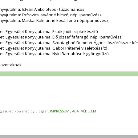
vjutalma: István Anikó ötvös - tűzzománcos
vjutalma: Fofrovics Istvánné hímző, népi iparművész
yvjutalma: Makkai Kálmánné kosárfonó népi iparművész,
i Egyesület Könyvjutalma: Estók Judit csipkekészítő
i Egyesület Könyvjutalma: Élő József fafaragó, népi iparművész
ti Egyesület Könyvjutalma: Szontaghné Demeter Ágnes lószőrékszer kés
ti Egyesület Könyvjutalma: Gábor Péterné viseletkészítő
ti Egyesület Könyvjutalma: Nyíri Barnabásné gyöngyfűző
íjazottaknak!
yesület, Powered by Blogger.
IMPRESSUM
,
ADATVÉDELEM