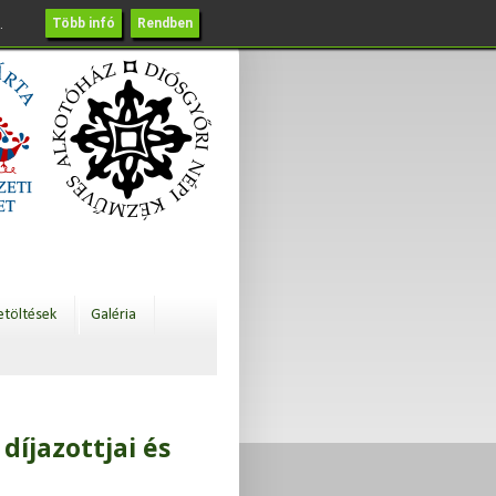
.
Több infó
Rendben
etöltések
Galéria
díjazottjai és