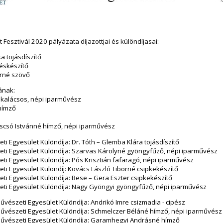
Fesztivál 2020 pályázata díjazottjai és különdíjasai:
ka tojásdíszítő
késkészítő
vérné szövő
ának:
skalácsos, népi iparművész
hímző
oscsó Istvánné hímző, népi iparművész
i Egyesület Különdíja: Dr. Tóth – Glemba Klára tojásdíszítő
ti Egyesület Különdíja: Szarvas Károlyné gyöngyfűző, népi iparművész
i Egyesület Különdíja: Pós Krisztián fafaragó, népi iparművész
i Egyesület Különdíj: Kovács László Tiborné csipkekészítő
i Egyesület Különdíja: Bese – Gera Eszter csipkekészítő
ti Egyesület Különdíja: Nagy Gyöngyi gyöngyfűző, népi iparművész
vészeti Egyesület Különdíja: Andrikó Imre csizmadia - cipész
űvészeti Egyesület Különdíja: Schmelczer Béláné hímző, népi iparművész
űvészeti Egyesület Különdíja: Garamhegyi Andrásné hímző