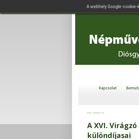
A webhely Google-cookie-k
Kapcsolat
Bemuta
2020. október 20.
A XVI. Virágzó
különdíjasai