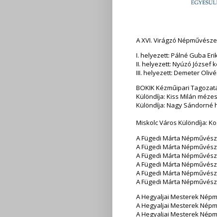
A XVI. Virágzó Népművészet 
I. helyezett: Pálné Guba Eri
II. helyezett: Nyúzó József 
III. helyezett: Demeter Oli
BOKIK Kézműipari Tagozat
Különdíja: Kiss Milán méze
Különdíja: Nagy Sándorné 
Miskolc Város Különdíja: K
A Fügedi Márta Népművészet
A Fügedi Márta Népművésze
A Fügedi Márta Népművészet
A Fügedi Márta Népművészet
A Fügedi Márta Népművészet
A Fügedi Márta Népművésze
A Hegyaljai Mesterek Népmű
A Hegyaljai Mesterek Népm
A Hegyaljai Mesterek Népm