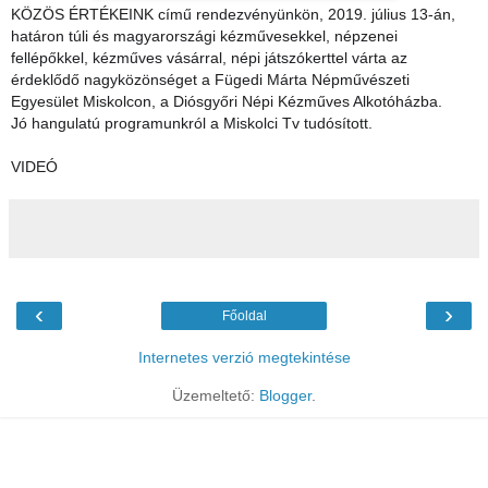
KÖZÖS ÉRTÉKEINK című rendezvényünkön, 2019. július 13-án,
határon túli és magyarországi kézművesekkel, népzenei
fellépőkkel, kézműves vásárral, népi játszókerttel várta az
érdeklődő nagyközönséget a Fügedi Márta Népművészeti
Egyesület Miskolcon, a Diósgyőri Népi Kézműves Alkotóházba.
Jó hangulatú programunkról a Miskolci Tv tudósított.
VIDEÓ
‹
›
Főoldal
Internetes verzió megtekintése
Üzemeltető:
Blogger
.