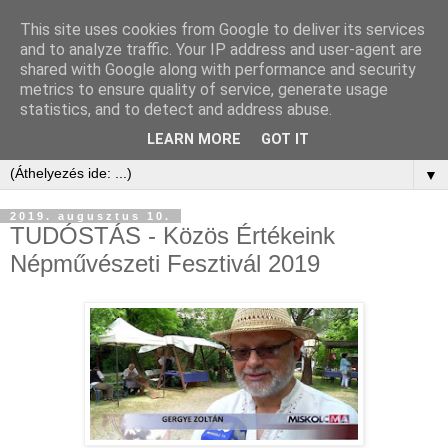
This site uses cookies from Google to deliver its services
and to analyze traffic. Your IP address and user-agent are
shared with Google along with performance and security
metrics to ensure quality of service, generate usage
statistics, and to detect and address abuse.
LEARN MORE
GOT IT
▼
2019. augusztus 10.
TUDÓSTÁS - Közös Értékeink
Népművészeti Fesztivál 2019